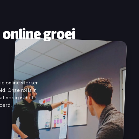
 online groei
e online sterker
d. Onze rol is in
t nodig is, het
oerd.