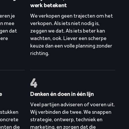
werk betekent
eren je
We verkopen geen trajecten om het
en mee
verkopen. Als iets niet nodig is,
rgen dat
zeggen we dat. Als iets beter kan
gere
wachten, ook. Liever een scherpe
keuze dan een volle planning zonder
richting.
4
e
Denken én doen in één lijn
Veel partijen adviseren of voeren uit.
gstukken
Wij verbinden die twee. We snappen
concrete
strategie, ontwerp, techniek en
enten die
marketing, en zorgen dat die