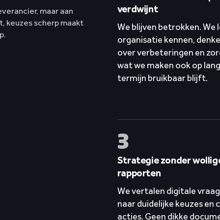
verdwijnt
verancier, maar aan
t, keuzes scherp maakt
We blijven betrokken. We l
p.
organisatie kennen, denk
over verbeteringen en zo
wat we maken ook op lan
termijn bruikbaar blijft.
3
Strategie zonder wollig
rapporten
We vertalen digitale vraa
naar duidelijke keuzes en 
acties. Geen dikke docum