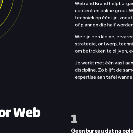
Web and Brand helpt organ
Wie we zijn
content en online groei. 
techniek op één lijn, zodat 
of plannen die half worde
Contact
We zijn een kleine, ervare
strategie, ontwerp, techn
om betrokken te blijven, e
WhatsApp
✨
AI Manifest
Contact
Je werkt met één vast aan
discipline. Zo blijft de sa
expertise aan tafel wannee
or Web
1
Geen bureau dat na opl