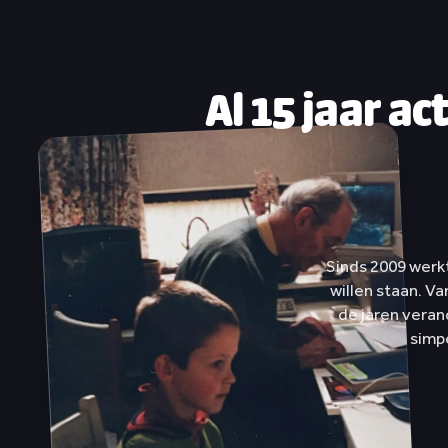
Al 15 jaar ac
Sinds 2009 werk
willen staan. Va
de jaren veran
simp