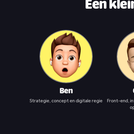
Een kle
Ben
Strategie, concept en digitale regie
Front-end, in
op