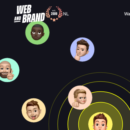
NL
Wa
/
NL
EN