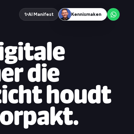
✨
AI Manifest
Kennismaken
Menu
igitale
er die
icht houdt
orpakt.