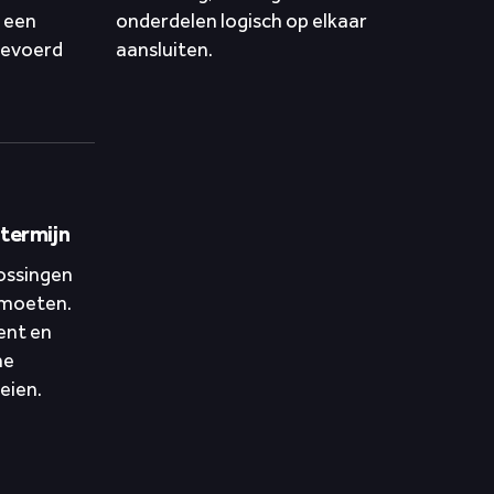
 een
onderdelen logisch op elkaar
gevoerd
aansluiten.
termijn
ossingen
 moeten.
ent en
ne
eien.