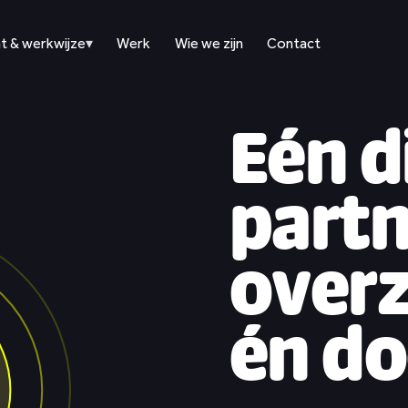
t & werkwijze
▾
Werk
Wie we zijn
Contact
Eén d
Wat & werkwijze
partn
Merk & positionering
overz
Websites & webshops
én do
Content & social media
Werk