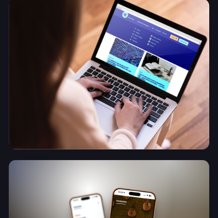
Wie we zijn
Contact
✨
AI Manifest
Contact
Een merk dat meegroeit met het bedrijf
Lennmedia
Bekijk project