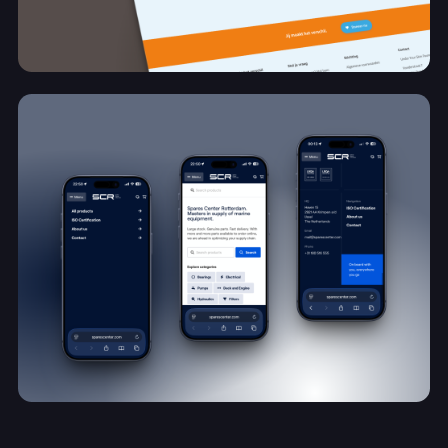
Nieuwe online basis voor zichtbaarheid en
groei
Under Your Skin Foundation
Bekijk project
Schaalbaar e-commerce platform voor