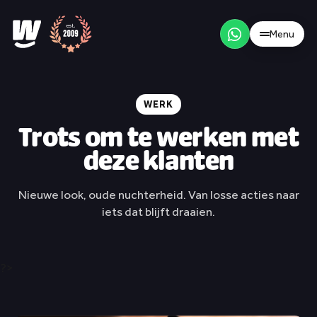
Menu
/
NL
EN
Menu
WERK
Trots om te werken met
deze klanten
Wat & werkwijze
Nieuwe look, oude nuchterheid. Van losse acties naar
iets dat blijft draaien.
Merk & positionering
Websites & webshops
?>
Content & social media
Werk