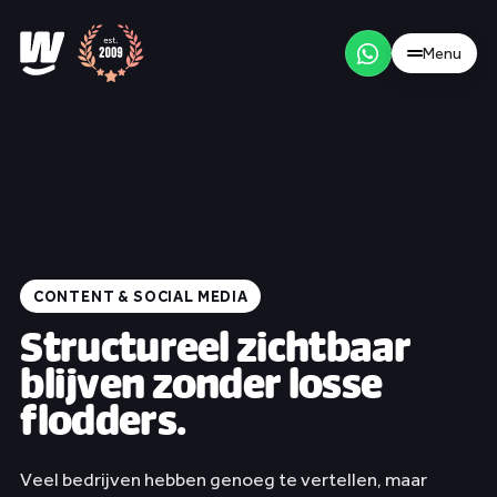
Menu
/
NL
EN
Menu
Wat & werkwijze
CONTENT & SOCIAL MEDIA
Structureel zichtbaar
Merk & positionering
blijven zonder losse
Websites & webshops
flodders.
Content & social media
Werk
Veel bedrijven hebben genoeg te vertellen, maar