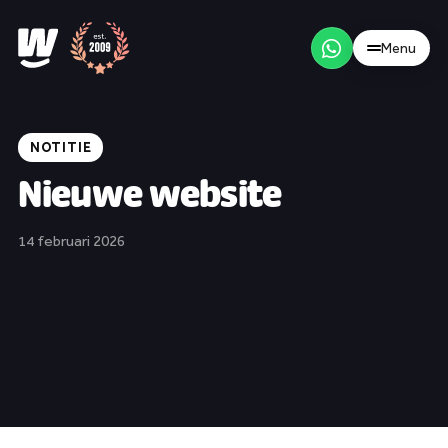
Menu
/
NL
EN
Menu
NOTITIE
Nieuwe website
14 februari 2026
Wat & werkwijze
Merk & positionering
Websites & webshops
Content & social media
Werk