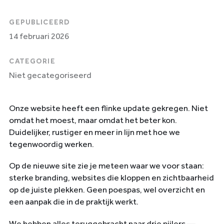
Wie we zijn
GEPUBLICEERD
14 februari 2026
Contact
CATEGORIE
✨
AI Manifest
Contact
Niet gecategoriseerd
Onze website heeft een flinke update gekregen. Niet
omdat het moest, maar omdat het beter kon.
Duidelijker, rustiger en meer in lijn met hoe we
tegenwoordig werken.
Op de nieuwe site zie je meteen waar we voor staan:
sterke branding, websites die kloppen en zichtbaarheid
op de juiste plekken. Geen poespas, wel overzicht en
een aanpak die in de praktijk werkt.
We hebben alles teruggebracht naar drie pijlers —